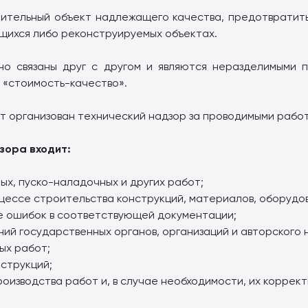
роительный объект надлежащего качества, предотвратит
щихся либо реконструируемых объектах.
но связаны друг с другом и являются неразделимыми п
 «стоимость-качество».
ет организован технический надзор за проводимыми рабо
зора входит:
ых, пуско-наладочных и других работ;
цессе строительства конструкций, материалов, оборудов
е ошибок в соответствующей документации;
ний государственных органов, организаций и авторского 
ых работ;
струкций;
роизводства работ и, в случае необходимости, их коррект